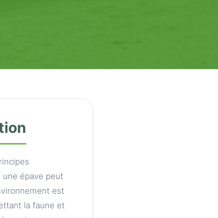
tion
rincipes
ar une épave peut
environnement est
ttant la faune et