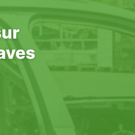
sur
aves