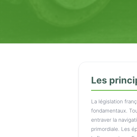
Les princi
La législation fra
fondamentaux. Tout
entraver la navigat
primordiale. Les é