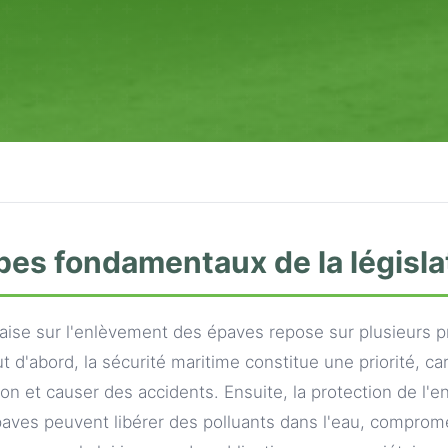
pes fondamentaux de la législa
nçaise sur l'enlèvement des épaves repose sur plusieurs p
 d'abord, la sécurité maritime constitue une priorité, c
ion et causer des accidents. Ensuite, la protection de l'
paves peuvent libérer des polluants dans l'eau, comprome