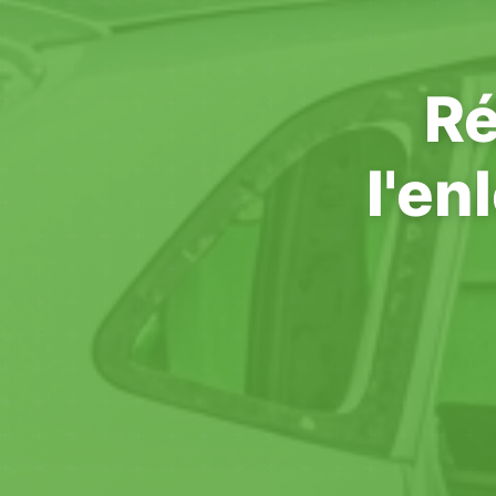
Ré
l'e